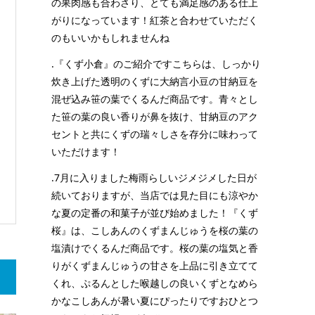
の果肉感も合わさり、とても満足感のある仕上
がりになっています！紅茶と合わせていただく
のもいいかもしれませんね
.『くず小倉』のご紹介ですこちらは、しっかり
炊き上げた透明のくずに大納言小豆の甘納豆を
混ぜ込み笹の葉でくるんだ商品です。青々とし
た笹の葉の良い香りが鼻を抜け、甘納豆のアク
セントと共にくずの瑞々しさを存分に味わって
いただけます！
.7月に入りました梅雨らしいジメジメした日が
続いておりますが、当店では見た目にも涼やか
な夏の定番の和菓子が並び始めました！『くず
桜』は、こしあんのくずまんじゅうを桜の葉の
塩漬けでくるんだ商品です。桜の葉の塩気と香
りがくずまんじゅうの甘さを上品に引き立てて
くれ、ぷるんとした喉越しの良いくずとなめら
かなこしあんが暑い夏にぴったりですおひとつ