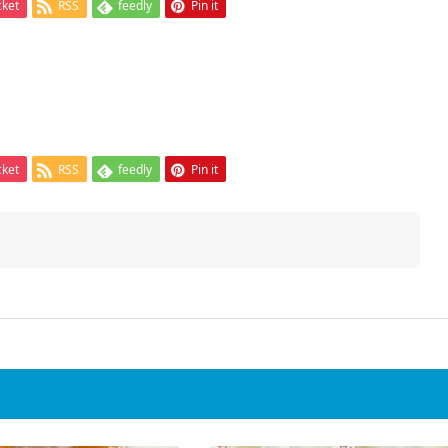
cket
RSS
feedly
Pin it
cket
RSS
feedly
Pin it