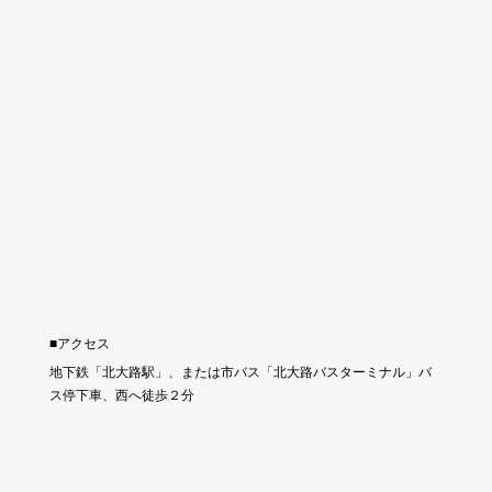
■アクセス
地下鉄「北大路駅」、または市バス「北大路バスターミナル」バ
ス停下車、西へ徒歩２分