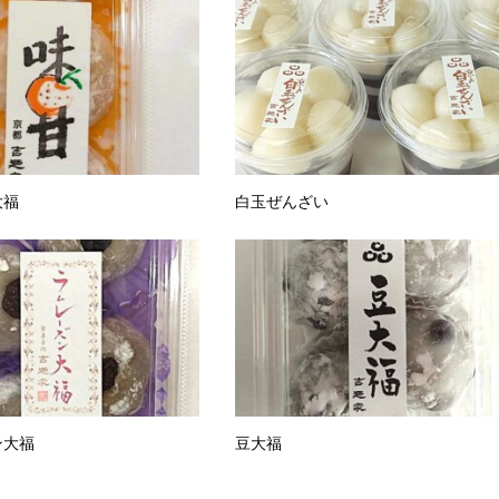
大福
白玉ぜんざい
ン大福
豆大福