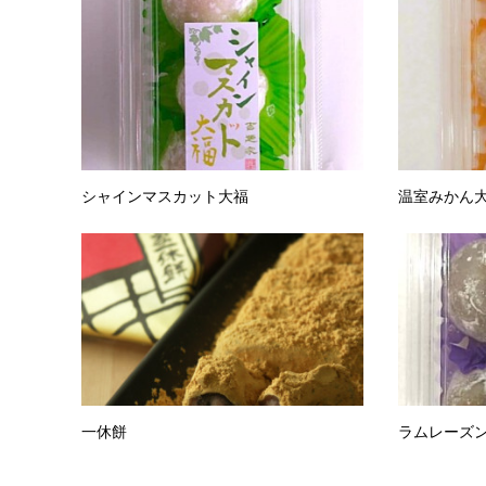
シャインマスカット大福
温室みかん
一休餅
ラムレーズ