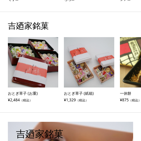
吉廼家銘菓
おとぎ草子 (お重)
おとぎ草子 (紙箱)
一休餅
¥2,484
¥1,329
¥875
（税込）
（税込）
（税込
吉廼家銘菓