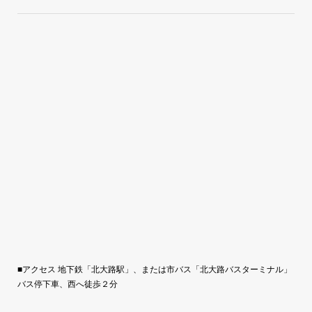
■アクセス 地下鉄「北大路駅」、または市バス「北大路バスターミナル」
バス停下車、西へ徒歩２分