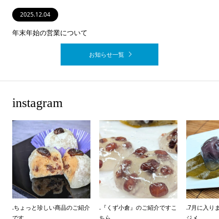
2025.12.25
2025.12.04
2023.06.01
2022.12.07
年末年始の営業について
お知らせ一覧
instagram
.ちょっと珍しい商品のご紹介
.『くず小倉』のご紹介ですこ
.7月に入り
です...
ちら...
ジメ...