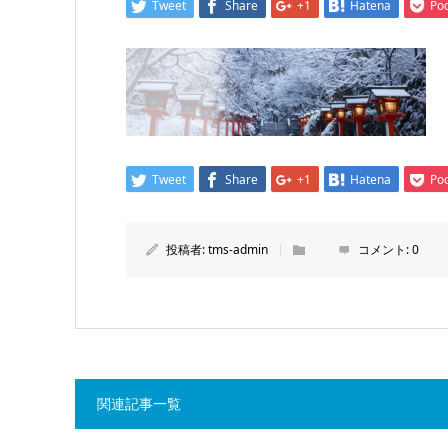
Tweet
Share
+1
Hatena
Po
Tweet
Share
+1
Hatena
Po
投稿者:
tms-admin
コメント:
0
関連記事一覧