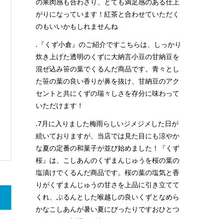
の果肉感も合わさり、とても満足感のある仕上
がりになっています！紅茶と合わせていただく
のもいいかもしれませんね
.『くず小倉』のご紹介ですこちらは、しっかり
炊き上げた透明のくずに大納言小豆の甘納豆を
混ぜ込み笹の葉でくるんだ商品です。青々とし
た笹の葉の良い香りが鼻を抜け、甘納豆のアク
セントと共にくずの瑞々しさを存分に味わって
いただけます！
.7月に入りました梅雨らしいジメジメした日が
続いておりますが、当店では見た目にも涼やか
な夏の定番の和菓子が並び始めました！『くず
桜』は、こしあんのくずまんじゅうを桜の葉の
塩漬けでくるんだ商品です。桜の葉の塩気と香
りがくずまんじゅうの甘さを上品に引き立てて
くれ、ぷるんとした喉越しの良いくずとなめら
かなこしあんが暑い夏にぴったりですおひとつ