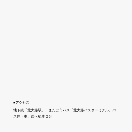
■アクセス
地下鉄「北大路駅」、または市バス「北大路バスターミナル」バ
ス停下車、西へ徒歩２分