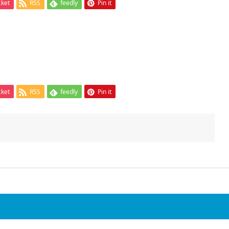
cket
RSS
feedly
Pin it
cket
RSS
feedly
Pin it