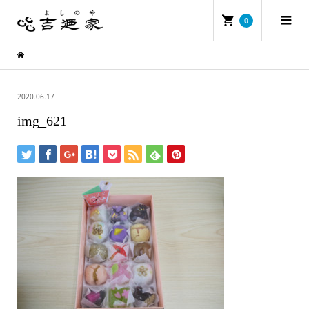
0
2020.06.17
img_621