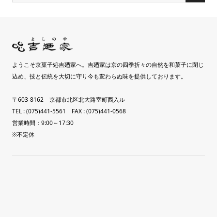
ようこそ京菓子処吉廼家へ。吉廼家は京の四季折々の自然を和菓子に閉じ
込め、技と伝統を大切に守り今も変わらぬ味を提供しております。
〒603-8162 京都市北区北大路室町西入ル
TEL : (075)441-5561 FAX : (075)441-0568
営業時間：9:00～17:30
※不定休