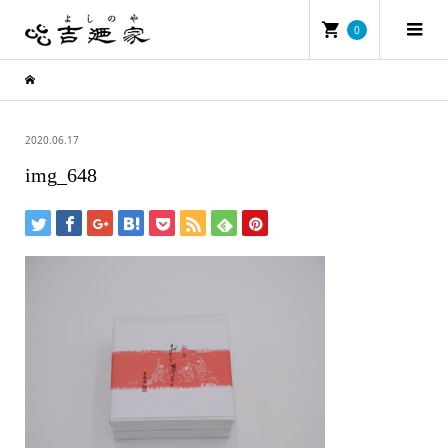
0
2020.06.17
img_648