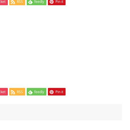
cket
RSS
feedly
Pin it
cket
RSS
feedly
Pin it