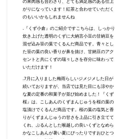
の果肉感も合わさり、とても満足感のある仕上
がりになっています！紅茶と合わせていただく
のもいいかもしれませんね
.『くず小倉』のご紹介ですこちらは、しっかり
炊き上げた透明のくずに大納言小豆の甘納豆を
混ぜ込み笹の葉でくるんだ商品です。青々とし
た笹の葉の良い香りが鼻を抜け、甘納豆のアク
セントと共にくずの瑞々しさを存分に味わって
いただけます！
.7月に入りました梅雨らしいジメジメした日が
続いておりますが、当店では見た目にも涼やか
な夏の定番の和菓子が並び始めました！『くず
桜』は、こしあんのくずまんじゅうを桜の葉の
塩漬けでくるんだ商品です。桜の葉の塩気と香
りがくずまんじゅうの甘さを上品に引き立てて
くれ、ぷるんとした喉越しの良いくずとなめら
かなこしあんが暑い夏にぴったりですおひとつ