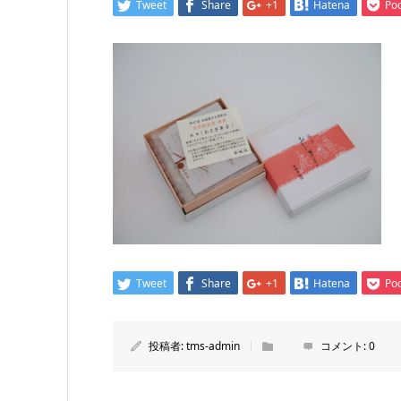
Tweet
Share
+1
Hatena
Po
Tweet
Share
+1
Hatena
Po
投稿者:
tms-admin
コメント:
0