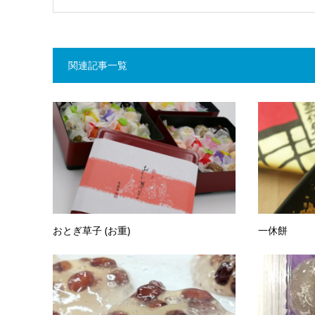
関連記事一覧
おとぎ草子 (お重)
一休餅