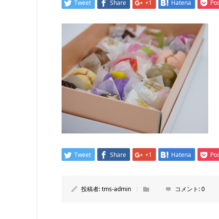
Tweet
Share
+1
Hatena
Po
Tweet
Share
+1
Hatena
Po
投稿者:
tms-admin
コメント:
0