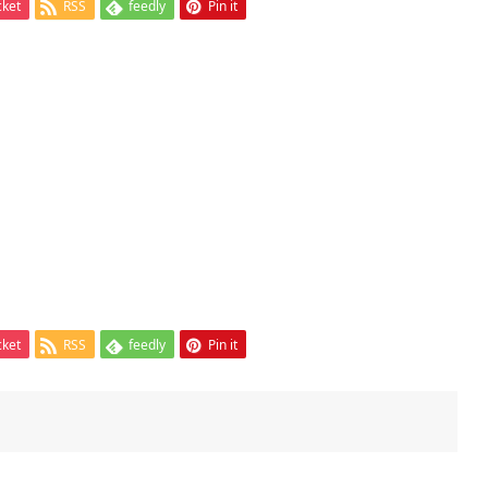
cket
RSS
feedly
Pin it
cket
RSS
feedly
Pin it