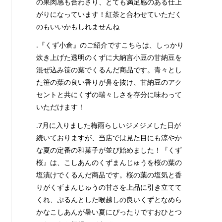
の果肉感も合わさり、とても満足感のある仕上
がりになっています！紅茶と合わせていただく
のもいいかもしれませんね
.『くず小倉』のご紹介ですこちらは、しっかり
炊き上げた透明のくずに大納言小豆の甘納豆を
混ぜ込み笹の葉でくるんだ商品です。青々とし
た笹の葉の良い香りが鼻を抜け、甘納豆のアク
セントと共にくずの瑞々しさを存分に味わって
いただけます！
.7月に入りました梅雨らしいジメジメした日が
続いておりますが、当店では見た目にも涼やか
な夏の定番の和菓子が並び始めました！『くず
桜』は、こしあんのくずまんじゅうを桜の葉の
塩漬けでくるんだ商品です。桜の葉の塩気と香
りがくずまんじゅうの甘さを上品に引き立てて
くれ、ぷるんとした喉越しの良いくずとなめら
かなこしあんが暑い夏にぴったりですおひとつ