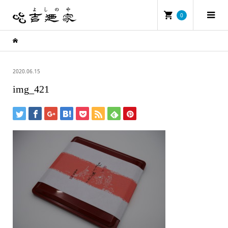
0
2020.06.15
img_421