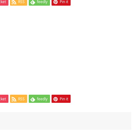
cket
RSS
feedly
Pin it
cket
RSS
feedly
Pin it