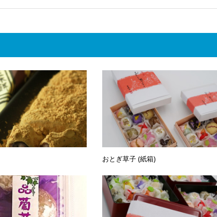
おとぎ草子 (紙箱)