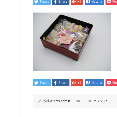
Tweet
Share
+1
Hatena
Po
Tweet
Share
+1
Hatena
Po
投稿者:
tms-admin
コメント:
0