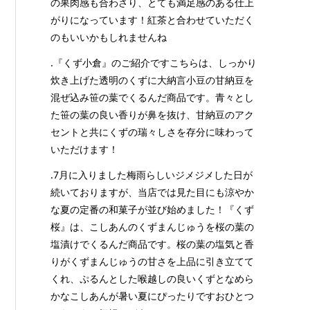
の果肉感も合わさり、とても満足感のある仕上
がりになっています！紅茶と合わせていただく
のもいいかもしれませんね
.『くず小倉』のご紹介ですこちらは、しっかり
炊き上げた透明のくずに大納言小豆の甘納豆を
混ぜ込み笹の葉でくるんだ商品です。青々とし
た笹の葉の良い香りが鼻を抜け、甘納豆のアク
セントと共にくずの瑞々しさを存分に味わって
いただけます！
.7月に入りました梅雨らしいジメジメした日が
続いておりますが、当店では見た目にも涼やか
な夏の定番の和菓子が並び始めました！『くず
桜』は、こしあんのくずまんじゅうを桜の葉の
塩漬けでくるんだ商品です。桜の葉の塩気と香
りがくずまんじゅうの甘さを上品に引き立てて
くれ、ぷるんとした喉越しの良いくずとなめら
かなこしあんが暑い夏にぴったりですおひとつ