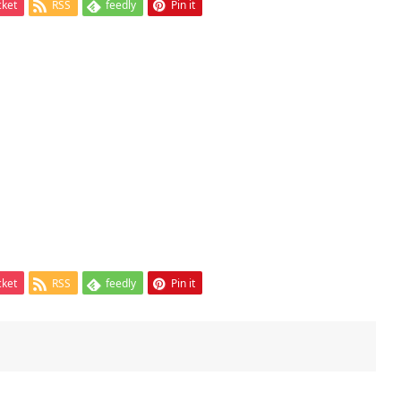
cket
RSS
feedly
Pin it
cket
RSS
feedly
Pin it