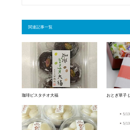
関連記事一覧
珈琲ピスタチオ大福
おとぎ草子 (