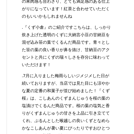
の果肉感も合わさり、とても満足感のある仕上
がりになっています！紅茶と合わせていただく
のもいいかもしれませんね
.『くず小倉』のご紹介ですこちらは、しっかり
炊き上げた透明のくずに大納言小豆の甘納豆を
混ぜ込み笹の葉でくるんだ商品です。青々とし
た笹の葉の良い香りが鼻を抜け、甘納豆のアク
セントと共にくずの瑞々しさを存分に味わって
いただけます！
.7月に入りました梅雨らしいジメジメした日が
続いておりますが、当店では見た目にも涼やか
な夏の定番の和菓子が並び始めました！『くず
桜』は、こしあんのくずまんじゅうを桜の葉の
塩漬けでくるんだ商品です。桜の葉の塩気と香
りがくずまんじゅうの甘さを上品に引き立てて
くれ、ぷるんとした喉越しの良いくずとなめら
かなこしあんが暑い夏にぴったりですおひとつ