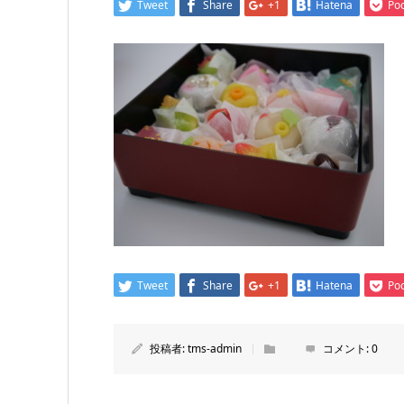
Tweet
Share
+1
Hatena
Po
Tweet
Share
+1
Hatena
Po
投稿者:
tms-admin
コメント:
0