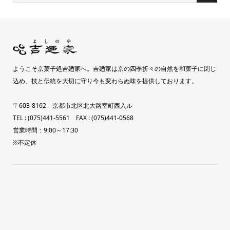
ようこそ京菓子処吉廼家へ。吉廼家は京の四季折々の自然を和菓子に閉じ
込め、技と伝統を大切に守り今も変わらぬ味を提供しております。
〒603-8162 京都市北区北大路室町西入ル
TEL : (075)441-5561 FAX : (075)441-0568
営業時間：9:00～17:30
※不定休