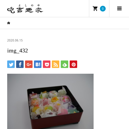
0
2020.06.15
img_432