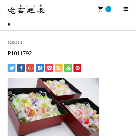
0
2020.06.21
P1011792