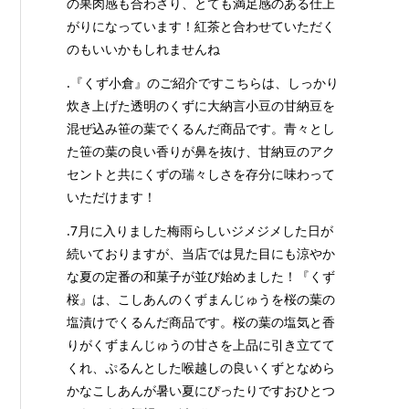
の果肉感も合わさり、とても満足感のある仕上
がりになっています！紅茶と合わせていただく
のもいいかもしれませんね
.『くず小倉』のご紹介ですこちらは、しっかり
炊き上げた透明のくずに大納言小豆の甘納豆を
混ぜ込み笹の葉でくるんだ商品です。青々とし
た笹の葉の良い香りが鼻を抜け、甘納豆のアク
セントと共にくずの瑞々しさを存分に味わって
いただけます！
.7月に入りました梅雨らしいジメジメした日が
続いておりますが、当店では見た目にも涼やか
な夏の定番の和菓子が並び始めました！『くず
桜』は、こしあんのくずまんじゅうを桜の葉の
塩漬けでくるんだ商品です。桜の葉の塩気と香
りがくずまんじゅうの甘さを上品に引き立てて
くれ、ぷるんとした喉越しの良いくずとなめら
かなこしあんが暑い夏にぴったりですおひとつ