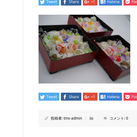
Tweet
Share
+1
Hatena
Po
Tweet
Share
+1
Hatena
Po
投稿者:
tms-admin
コメント:
0