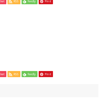
cket
RSS
feedly
Pin it
cket
RSS
feedly
Pin it