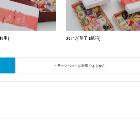
お重)
おとぎ草子 (紙箱)
トラックバックは利用できません。