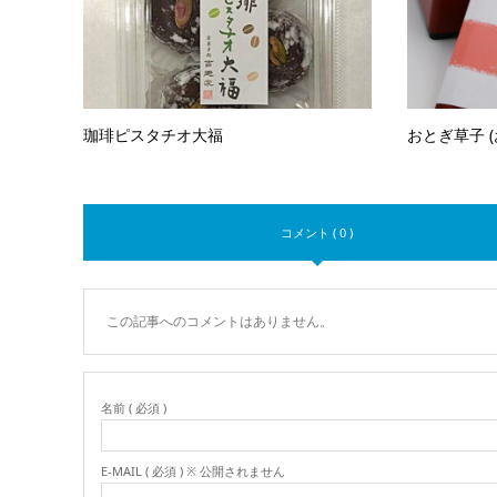
珈琲ピスタチオ大福
おとぎ草子 (
コメント ( 0 )
この記事へのコメントはありません。
名前 ( 必須 )
E-MAIL ( 必須 ) ※ 公開されません