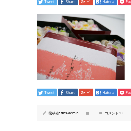
Tweet
Share
+1
Hatena
Po
Tweet
Share
+1
Hatena
Po
投稿者:
tms-admin
コメント:
0