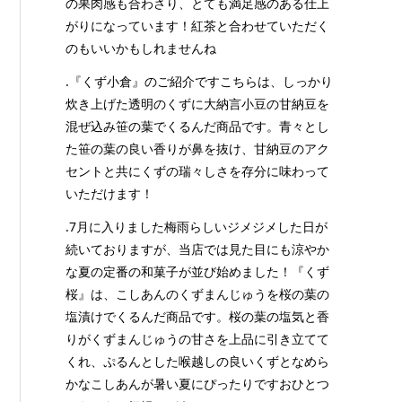
の果肉感も合わさり、とても満足感のある仕上
がりになっています！紅茶と合わせていただく
のもいいかもしれませんね
.『くず小倉』のご紹介ですこちらは、しっかり
炊き上げた透明のくずに大納言小豆の甘納豆を
混ぜ込み笹の葉でくるんだ商品です。青々とし
た笹の葉の良い香りが鼻を抜け、甘納豆のアク
セントと共にくずの瑞々しさを存分に味わって
いただけます！
.7月に入りました梅雨らしいジメジメした日が
続いておりますが、当店では見た目にも涼やか
な夏の定番の和菓子が並び始めました！『くず
桜』は、こしあんのくずまんじゅうを桜の葉の
塩漬けでくるんだ商品です。桜の葉の塩気と香
りがくずまんじゅうの甘さを上品に引き立てて
くれ、ぷるんとした喉越しの良いくずとなめら
かなこしあんが暑い夏にぴったりですおひとつ