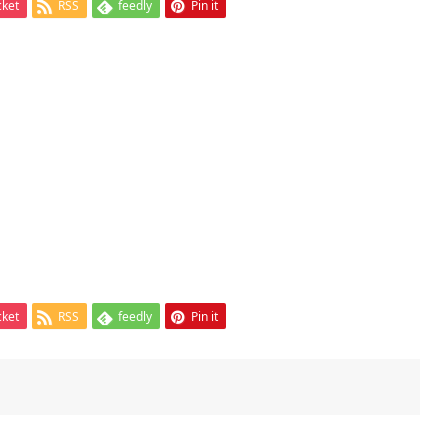
cket
RSS
feedly
Pin it
cket
RSS
feedly
Pin it