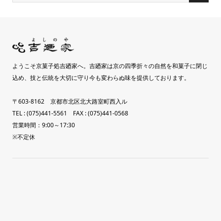
ようこそ京菓子処吉廼家へ。吉廼家は京の四季折々の自然を和菓子に閉じ
込め、技と伝統を大切に守り今も変わらぬ味を提供しております。
〒603-8162 京都市北区北大路室町西入ル
TEL : (075)441-5561 FAX : (075)441-0568
営業時間：9:00～17:30
※不定休