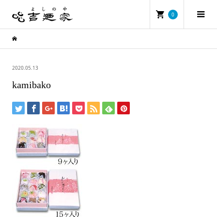
0
2020.05.13
kamibako