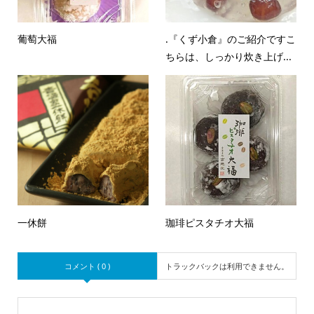
葡萄大福
.『くず小倉』のご紹介ですこ
ちらは、しっかり炊き上げ...
一休餅
珈琲ピスタチオ大福
コメント ( 0 )
トラックバックは利用できません。