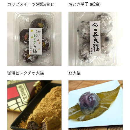
カップスイーツ5種詰合せ
おとぎ草子 (紙箱)
珈琲ピスタチオ大福
豆大福