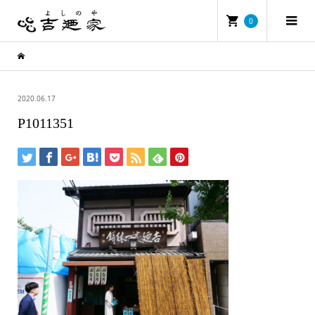
0
2020.06.17
P1011351