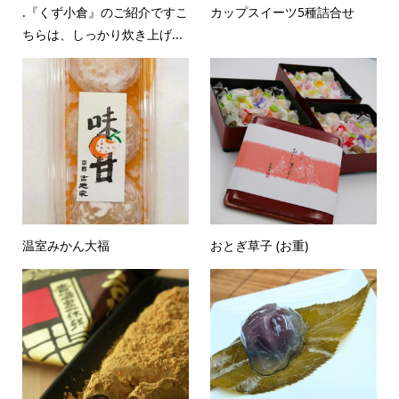
.『くず小倉』のご紹介ですこ
カップスイーツ5種詰合せ
ちらは、しっかり炊き上げ...
温室みかん大福
おとぎ草子 (お重)