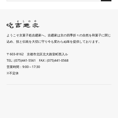
ようこそ京菓子処吉廼家へ。吉廼家は京の四季折々の自然を和菓子に閉じ
込め、技と伝統を大切に守り今も変わらぬ味を提供しております。
〒603-8162 京都市北区北大路室町西入ル
TEL : (075)441-5561 FAX : (075)441-0568
営業時間：9:00～17:30
※不定休