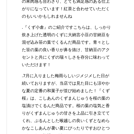
の果肉感も合わさり、とても満足感のある仕上
がりになっています！紅茶と合わせていただく
のもいいかもしれませんね
.『くず小倉』のご紹介ですこちらは、しっかり
炊き上げた透明のくずに大納言小豆の甘納豆を
混ぜ込み笹の葉でくるんだ商品です。青々とし
た笹の葉の良い香りが鼻を抜け、甘納豆のアク
セントと共にくずの瑞々しさを存分に味わって
いただけます！
.7月に入りました梅雨らしいジメジメした日が
続いておりますが、当店では見た目にも涼やか
な夏の定番の和菓子が並び始めました！『くず
桜』は、こしあんのくずまんじゅうを桜の葉の
塩漬けでくるんだ商品です。桜の葉の塩気と香
りがくずまんじゅうの甘さを上品に引き立てて
くれ、ぷるんとした喉越しの良いくずとなめら
かなこしあんが暑い夏にぴったりですおひとつ