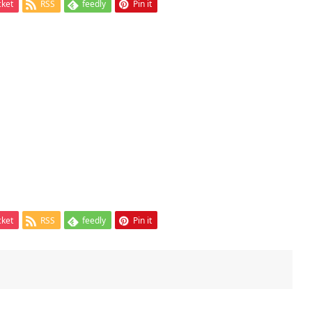
cket
RSS
feedly
Pin it
cket
RSS
feedly
Pin it