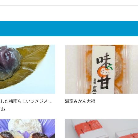
ました梅雨らしいジメジメし
温室みかん大福
...