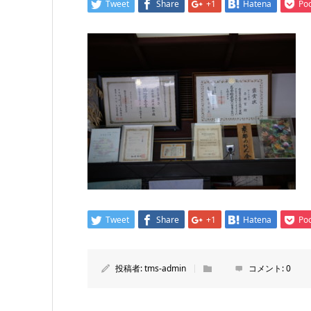
Tweet
Share
+1
Hatena
Po
Tweet
Share
+1
Hatena
Po
投稿者:
tms-admin
コメント:
0