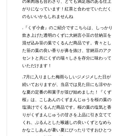
の果肉感も合わさり、とても満足感のある仕上
がりになっています！紅茶と合わせていただく
のもいいかもしれませんね
.『くず小倉』のご紹介ですこちらは、しっかり
炊き上げた透明のくずに大納言小豆の甘納豆を
混ぜ込み笹の葉でくるんだ商品です。青々とし
た笹の葉の良い香りが鼻を抜け、甘納豆のアク
セントと共にくずの瑞々しさを存分に味わって
いただけます！
.7月に入りました梅雨らしいジメジメした日が
続いておりますが、当店では見た目にも涼やか
な夏の定番の和菓子が並び始めました！『くず
桜』は、こしあんのくずまんじゅうを桜の葉の
塩漬けでくるんだ商品です。桜の葉の塩気と香
りがくずまんじゅうの甘さを上品に引き立てて
くれ、ぷるんとした喉越しの良いくずとなめら
かなこしあんが暑い夏にぴったりですおひとつ