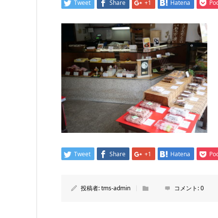
Tweet
Share
+1
Hatena
Po
Tweet
Share
+1
Hatena
Po
投稿者:
tms-admin
コメント:
0