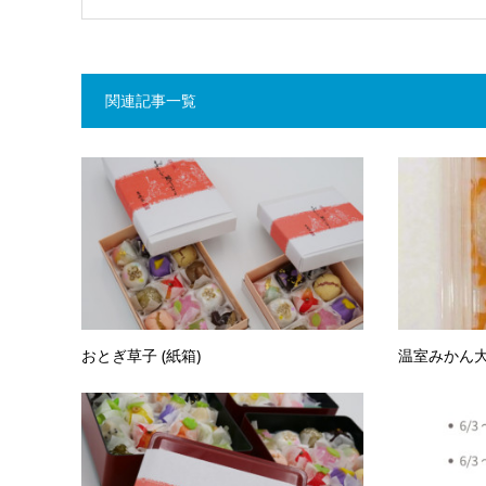
関連記事一覧
おとぎ草子 (紙箱)
温室みかん