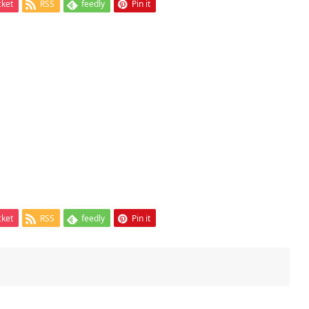
cket
RSS
feedly
Pin it
cket
RSS
feedly
Pin it