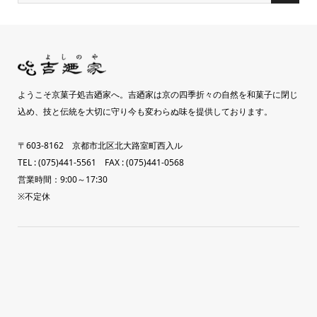
ようこそ京菓子処吉廼家へ。吉廼家は京の四季折々の自然を和菓子に閉じ
込め、技と伝統を大切に守り今も変わらぬ味を提供しております。
〒603-8162 京都市北区北大路室町西入ル
TEL : (075)441-5561 FAX : (075)441-0568
営業時間：9:00～17:30
※不定休