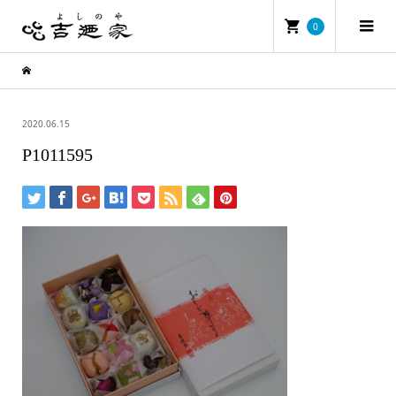
0
2020.06.15
P1011595