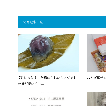
関連記事一覧
.7月に入りました梅雨らしいジメジメし
おとぎ草子 (
た日が続いてお...