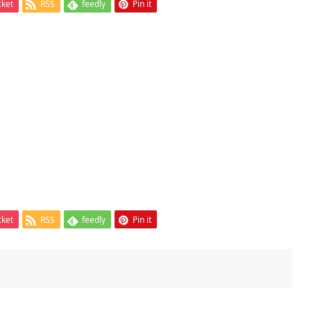
cket
RSS
feedly
Pin it
cket
RSS
feedly
Pin it