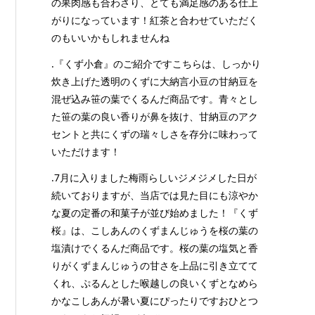
の果肉感も合わさり、とても満足感のある仕上
がりになっています！紅茶と合わせていただく
のもいいかもしれませんね
.『くず小倉』のご紹介ですこちらは、しっかり
炊き上げた透明のくずに大納言小豆の甘納豆を
混ぜ込み笹の葉でくるんだ商品です。青々とし
た笹の葉の良い香りが鼻を抜け、甘納豆のアク
セントと共にくずの瑞々しさを存分に味わって
いただけます！
.7月に入りました梅雨らしいジメジメした日が
続いておりますが、当店では見た目にも涼やか
な夏の定番の和菓子が並び始めました！『くず
桜』は、こしあんのくずまんじゅうを桜の葉の
塩漬けでくるんだ商品です。桜の葉の塩気と香
りがくずまんじゅうの甘さを上品に引き立てて
くれ、ぷるんとした喉越しの良いくずとなめら
かなこしあんが暑い夏にぴったりですおひとつ