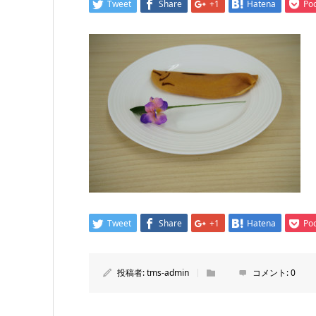
Tweet
Share
+1
Hatena
Po
Tweet
Share
+1
Hatena
Po
投稿者:
tms-admin
コメント:
0