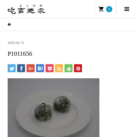
0
2020.06.15
P1011656