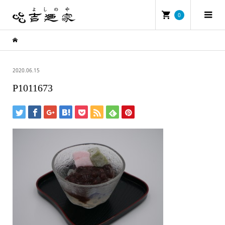
0
2020.06.15
P1011673