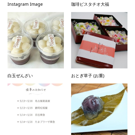
Instagram Image
珈琲ピスタチオ大福
白玉ぜんざい
おとぎ草子 (お重)