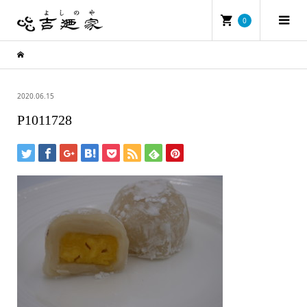
0
2020.06.15
P1011728