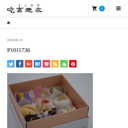
0
2020.06.15
P1011736