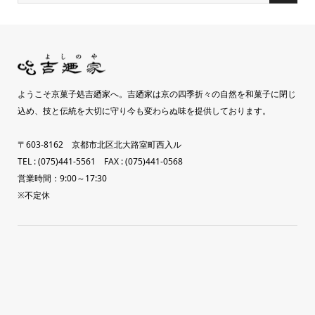
ようこそ京菓子処吉廼家へ。吉廼家は京の四季折々の自然を和菓子に閉じ
込め、技と伝統を大切に守り今も変わらぬ味を提供しております。
〒603-8162 京都市北区北大路室町西入ル
TEL : (075)441-5561 FAX : (075)441-0568
営業時間：9:00～17:30
※不定休