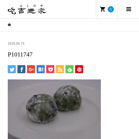
0
2020.06.15
P1011747