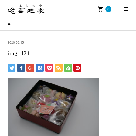
0
2020.06.15
img_424