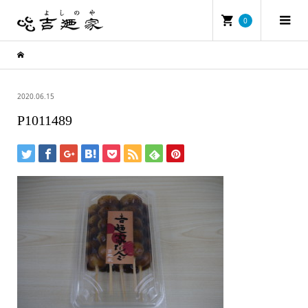
0
2020.06.15
P1011489