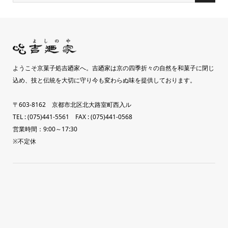
ようこそ京菓子処吉廼家へ。吉廼家は京の四季折々の自然を和菓子に閉じ
込め、技と伝統を大切に守り今も変わらぬ味を提供しております。
〒603-8162 京都市北区北大路室町西入ル
TEL : (075)441-5561 FAX : (075)441-0568
営業時間：9:00～17:30
※不定休