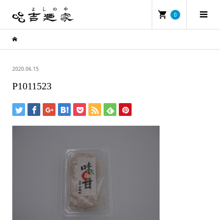
0
2020.06.15
P1011523