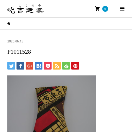
0
2020.06.15
P1011528