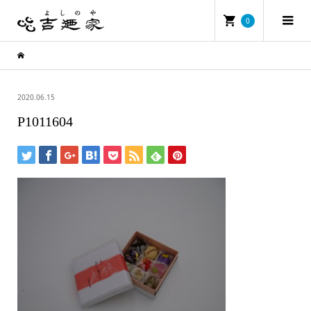
0
2020.06.15
P1011604