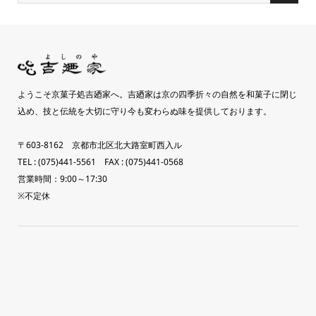
ようこそ京菓子処吉廼家へ。吉廼家は京の四季折々の自然を和菓子に閉じ
込め、技と伝統を大切に守り今も変わらぬ味を提供しております。
〒603-8162 京都市北区北大路室町西入ル
TEL : (075)441-5561 FAX : (075)441-0568
営業時間：9:00～17:30
※不定休