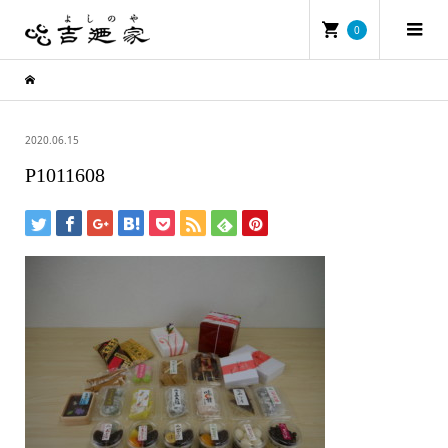
0
2020.06.15
P1011608