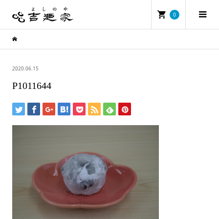
0
2020.06.15
P1011644