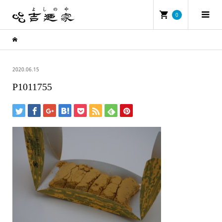
0
2020.06.15
P1011755