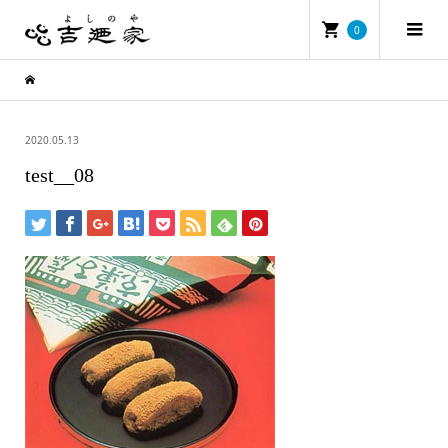
0
2020.05.13
test__08