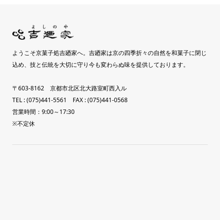
ようこそ京菓子処吉廼家へ。吉廼家は京の四季折々の自然を和菓子に閉じ
込め、技と伝統を大切に守り今も変わらぬ味を提供しております。
〒603-8162 京都市北区北大路室町西入ル
TEL : (075)441-5561 FAX : (075)441-0568
営業時間：9:00～17:30
※不定休