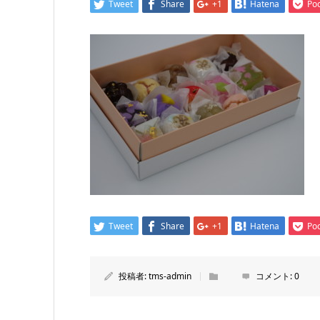
Tweet
Share
+1
Hatena
Po
Tweet
Share
+1
Hatena
Po
投稿者:
tms-admin
コメント:
0