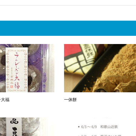
ン大福
一休餅