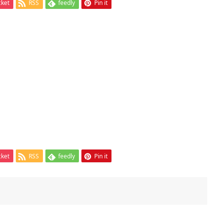
cket
RSS
feedly
Pin it
cket
RSS
feedly
Pin it