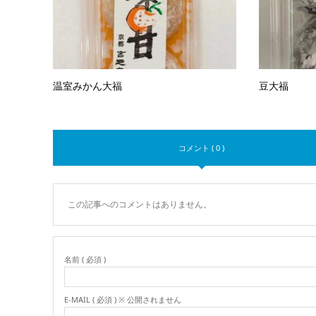
温室みかん大福
豆大福
コメント ( 0 )
この記事へのコメントはありません。
名前 ( 必須 )
E-MAIL ( 必須 ) ※ 公開されません