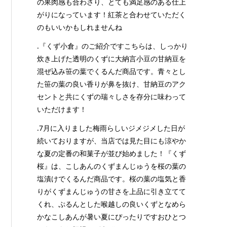
の果肉感も合わさり、とても満足感のある仕上
がりになっています！紅茶と合わせていただく
のもいいかもしれませんね
.『くず小倉』のご紹介ですこちらは、しっかり
炊き上げた透明のくずに大納言小豆の甘納豆を
混ぜ込み笹の葉でくるんだ商品です。青々とし
た笹の葉の良い香りが鼻を抜け、甘納豆のアク
セントと共にくずの瑞々しさを存分に味わって
いただけます！
.7月に入りました梅雨らしいジメジメした日が
続いておりますが、当店では見た目にも涼やか
な夏の定番の和菓子が並び始めました！『くず
桜』は、こしあんのくずまんじゅうを桜の葉の
塩漬けでくるんだ商品です。桜の葉の塩気と香
りがくずまんじゅうの甘さを上品に引き立てて
くれ、ぷるんとした喉越しの良いくずとなめら
かなこしあんが暑い夏にぴったりですおひとつ