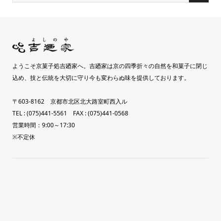
ようこそ京菓子処吉廼家へ。吉廼家は京の四季折々の自然を和菓子に閉じ
込め、技と伝統を大切に守り今も変わらぬ味を提供しております。
〒603-8162 京都市北区北大路室町西入ル
TEL : (075)441-5561 FAX : (075)441-0568
営業時間：9:00～17:30
※不定休