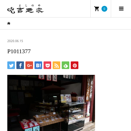
0
2020.06.15
P1011377