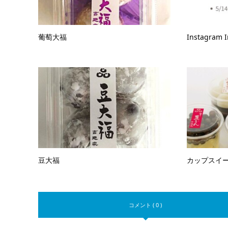
葡萄大福
Instagram 
豆大福
カップスイー
コメント ( 0 )