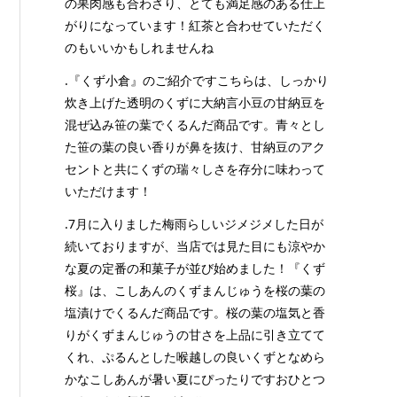
の果肉感も合わさり、とても満足感のある仕上
がりになっています！紅茶と合わせていただく
のもいいかもしれませんね
.『くず小倉』のご紹介ですこちらは、しっかり
炊き上げた透明のくずに大納言小豆の甘納豆を
混ぜ込み笹の葉でくるんだ商品です。青々とし
た笹の葉の良い香りが鼻を抜け、甘納豆のアク
セントと共にくずの瑞々しさを存分に味わって
いただけます！
.7月に入りました梅雨らしいジメジメした日が
続いておりますが、当店では見た目にも涼やか
な夏の定番の和菓子が並び始めました！『くず
桜』は、こしあんのくずまんじゅうを桜の葉の
塩漬けでくるんだ商品です。桜の葉の塩気と香
りがくずまんじゅうの甘さを上品に引き立てて
くれ、ぷるんとした喉越しの良いくずとなめら
かなこしあんが暑い夏にぴったりですおひとつ