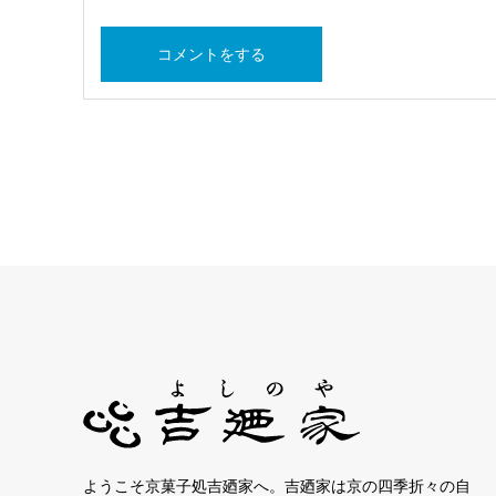
ようこそ京菓子処吉廼家へ。吉廼家は京の四季折々の自