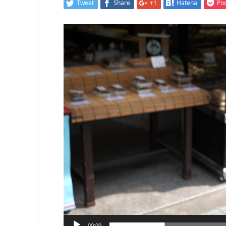
Tweet
Share
+1
Hatena
Po
動
画
プ
レ
ー
ヤ
ー
00:00