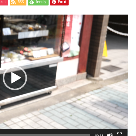
cket
RSS
feedly
Pin it
00:13