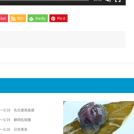
cket
RSS
feedly
Pin it