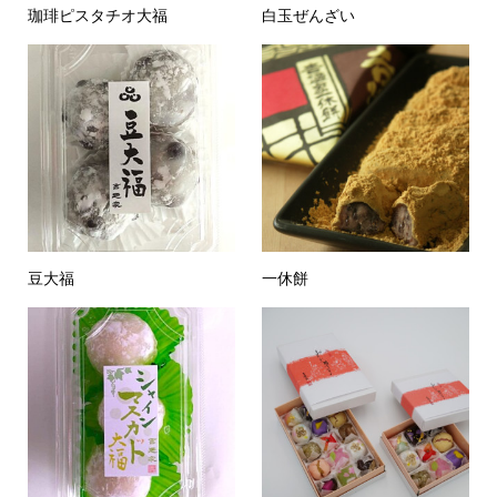
珈琲ピスタチオ大福
白玉ぜんざい
豆大福
一休餅