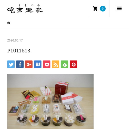
0
2020.06.17
P1011613