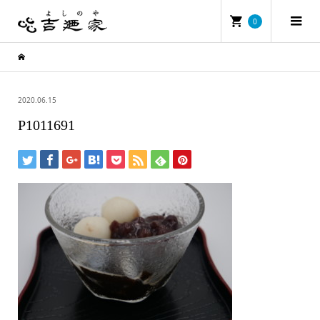
0
2020.06.15
P1011691