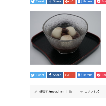
Tweet
Share
+1
Hatena
Po
Tweet
Share
+1
Hatena
Po
投稿者:
tms-admin
コメント:
0