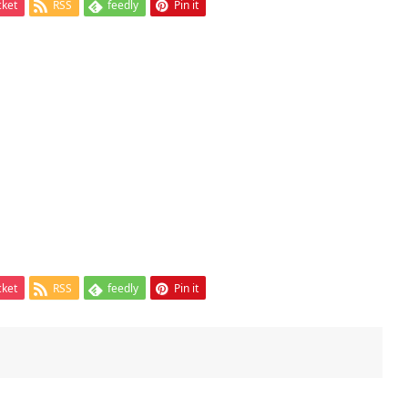
cket
RSS
feedly
Pin it
cket
RSS
feedly
Pin it