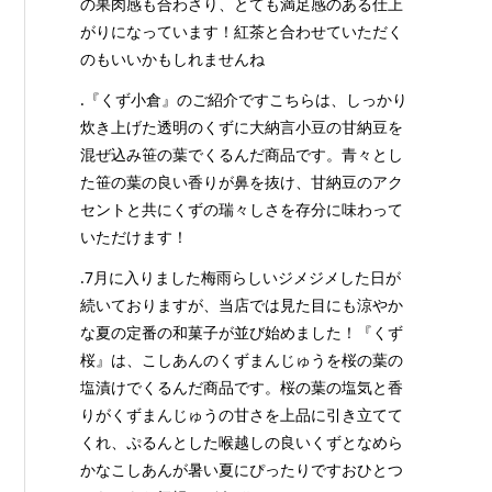
の果肉感も合わさり、とても満足感のある仕上
がりになっています！紅茶と合わせていただく
のもいいかもしれませんね
.『くず小倉』のご紹介ですこちらは、しっかり
炊き上げた透明のくずに大納言小豆の甘納豆を
混ぜ込み笹の葉でくるんだ商品です。青々とし
た笹の葉の良い香りが鼻を抜け、甘納豆のアク
セントと共にくずの瑞々しさを存分に味わって
いただけます！
.7月に入りました梅雨らしいジメジメした日が
続いておりますが、当店では見た目にも涼やか
な夏の定番の和菓子が並び始めました！『くず
桜』は、こしあんのくずまんじゅうを桜の葉の
塩漬けでくるんだ商品です。桜の葉の塩気と香
りがくずまんじゅうの甘さを上品に引き立てて
くれ、ぷるんとした喉越しの良いくずとなめら
かなこしあんが暑い夏にぴったりですおひとつ