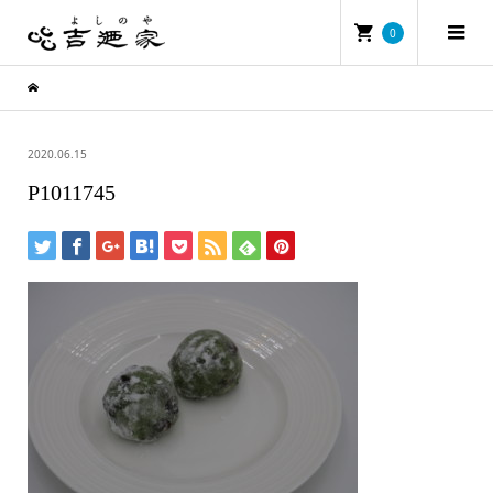
0
2020.06.15
P1011745