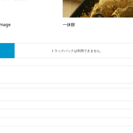
Image
一休餅
トラックバックは利用できません。