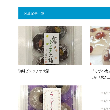
関連記事一覧
珈琲ピスタチオ大福
.『くず小倉
っかり炊き上げ