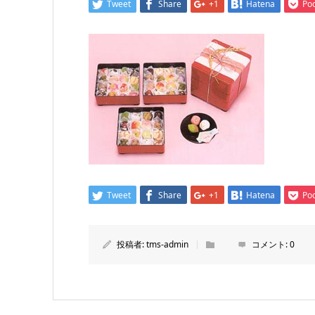
Tweet
Share
+1
Hatena
Po
Tweet
Share
+1
Hatena
Po
投稿者:
tms-admin
コメント:
0