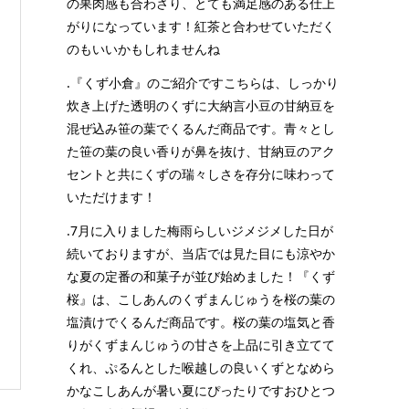
の果肉感も合わさり、とても満足感のある仕上
がりになっています！紅茶と合わせていただく
のもいいかもしれませんね
.『くず小倉』のご紹介ですこちらは、しっかり
炊き上げた透明のくずに大納言小豆の甘納豆を
混ぜ込み笹の葉でくるんだ商品です。青々とし
た笹の葉の良い香りが鼻を抜け、甘納豆のアク
セントと共にくずの瑞々しさを存分に味わって
いただけます！
.7月に入りました梅雨らしいジメジメした日が
続いておりますが、当店では見た目にも涼やか
な夏の定番の和菓子が並び始めました！『くず
桜』は、こしあんのくずまんじゅうを桜の葉の
塩漬けでくるんだ商品です。桜の葉の塩気と香
りがくずまんじゅうの甘さを上品に引き立てて
くれ、ぷるんとした喉越しの良いくずとなめら
かなこしあんが暑い夏にぴったりですおひとつ