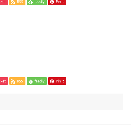
cket
RSS
feedly
Pin it
cket
RSS
feedly
Pin it